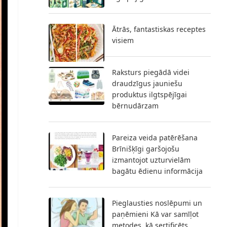
Ātrās, fantastiskas receptes
visiem
Raksturs piegādā videi
draudzīgus jauniešu
produktus ilgtspējīgai
bērnudārzam
Pareiza veida patērēšana
Brīnišķīgi garšojošu
izmantojot uzturvielām
bagātu ēdienu informācija
Pieglausties noslēpumi un
paņēmieni Kā var samīļot
metodes, kā sertificēts