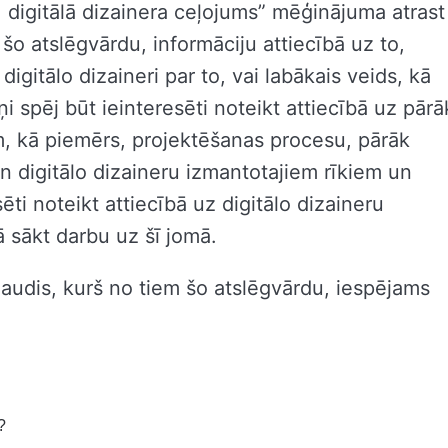
: digitālā dizainera ceļojums” mēģinājuma atrast
 šo atslēgvārdu, informāciju attiecībā uz to,
digitālo dizaineri par to, vai labākais veids, kā
ņi spēj būt ieinteresēti noteikt attiecībā uz pārā
m, kā piemērs, projektēšanas procesu, pārāk
n digitālo dizaineru izmantotajiem rīkiem un
ti noteikt attiecībā uz digitālo dizaineru
ā sākt darbu uz šī jomā.
 ļaudis, kurš no tiem šo atslēgvārdu, iespējams
?