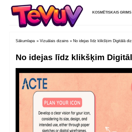
Tevuv.com
KOSMĒTISKAIS GRIMS
Sākumlapa
»
Vizuālais dizains
» No idejas līdz klikšķim Digitālā di
No idejas līdz klikšķim Digit