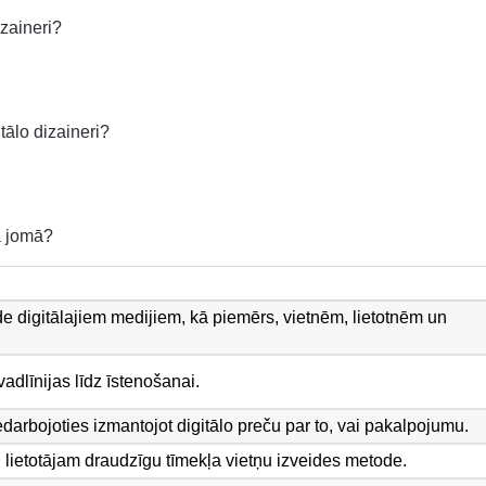
zaineri?
tālo dizaineri?
a jomā?
 digitālajiem medijiem, kā piemērs, vietnēm, lietotnēm un
vadlīnijas līdz īstenošanai.
iedarbojoties izmantojot digitālo preču par to, vai pakalpojumu.
n lietotājam draudzīgu tīmekļa vietņu izveides metode.