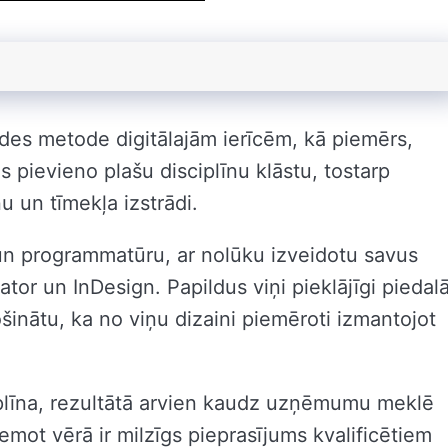
eides metode digitālajām ierīcēm, kā piemērs,
 pievieno plašu disciplīnu klāstu, tostarp
nu un tīmekļa izstrādi.
 un programmatūru, ar nolūku izveidotu savus
ator un InDesign. Papildus viņi pieklājīgi piedal
šinātu, ka no viņu dizaini piemēroti izmantojot
sciplīna, rezultātā arvien kaudz uzņēmumu meklē
ņemot vērā ir milzīgs pieprasījums kvalificētiem