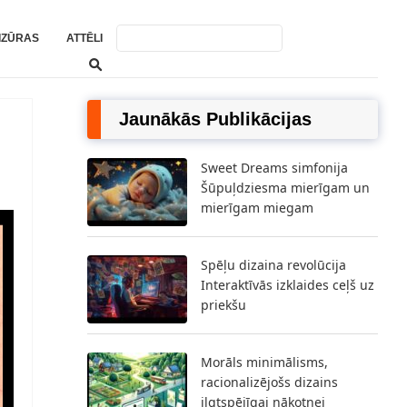
IZŪRAS
ATTĒLI
Jaunākās Publikācijas
Sweet Dreams simfonija
Šūpuļdziesma mierīgam un
mierīgam miegam
Spēļu dizaina revolūcija
Interaktīvās izklaides ceļš uz
priekšu
Morāls minimālisms,
racionalizējošs dizains
ilgtspējīgai nākotnei