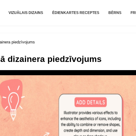
VIZUĀLAIS DIZAINS
ĒDIENKARTES RECEPTES
BĒRNS
FR
zainera piedzīvojums
ālā dizainera piedzīvojums