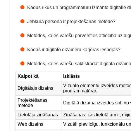
Kādus rīkus un programmatūru izmanto digitālie di
Jebkura persona ir projektēšanas metode?
Metodes, kā es varēšu pārvērsties attiecībā uz digi
Kādas ir digitālo dizaineru karjeras iespējas?
Metodes, kā es varēšu sākt strādāt digitālā dizain
Kalpot kā
Izklāsts
Vizuālo elementu izveides metode
Digitālais dizains
programmatūrai.
Projektēšanas
Digitālā dizaina izveides soļi no 
metode
Lietotāja zināšanas
Zināšanas, kas lietotājam ir, mij
Web dizains
Vizuāli pievilcīgu, funkcionālu u