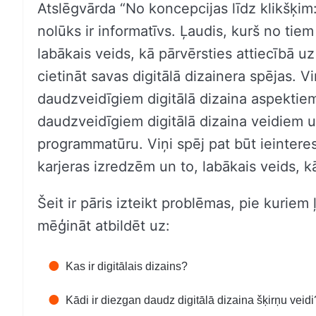
Atslēgvārda “No koncepcijas līdz klikšķim
nolūks ir informatīvs. Ļaudis, kurš no tiem
labākais veids, kā pārvērsties attiecībā uz 
cietināt savas digitālā dizainera spējas. Vi
daudzveidīgiem digitālā dizaina aspektie
daudzveidīgiem digitālā dizaina veidiem u
programmatūru. Viņi spēj pat būt ieinteresē
karjeras izredzēm un to, labākais veids, k
Šeit ir pāris izteikt problēmas, pie kuriem
mēģināt atbildēt uz:
Kas ir digitālais dizains?
Kādi ir diezgan daudz digitālā dizaina šķirņu veidi