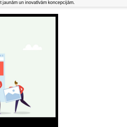
jot jaunām un inovatīvām koncepcijām.