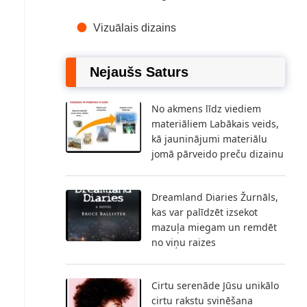
Vizuālais dizains
Nejaušs Saturs
No akmens līdz viediem
materiāliem Labākais veids,
kā jauninājumi materiālu
jomā pārveido preču dizainu
Dreamland Diaries Žurnāls,
kas var palīdzēt izsekot
mazuļa miegam un remdēt
no viņu raizes
Cirtu serenāde Jūsu unikālo
cirtu rakstu svinēšana