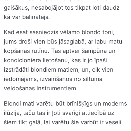
gaišākus, nesabojājot tos tikpat ļoti daudz
kā var balinātājs.
Kad esat sasniedzis vēlamo blondo toni,
jums droši vien būs jāsaglabā, ar labu matu
kopšanas rutīnu. Tas aptver šampūna un
kondicioniera lietošanu, kas ir jo īpaši
izstrādāti blondiem matiem, un, cik vien
iedomājams, izvairīšanos no siltuma
veidošanas instrumentiem.
Blondi mati varētu būt brīnišķīgs un moderns
ilūzija, taču tas ir ļoti svarīgi attiecībā uz
šiem tikt galā, lai varētu šie varbūt ir veseli.