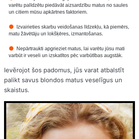
varētu palīdzētu piedāvāt aizsardzību matus no saules
un citiem mūsu apkārtnes faktoriem.
Izvairieties skarbu veidošanas līdzekļu, kā piemērs,
matu žāvētāju un lokšķēres, izmantošanas.
Nepārtraukti apgrieziet matus, lai varētu jūsu mati
varbūt ir veseli un izskatītos pēc varbūtības augstāk.
Ievērojot šos padomus, jūs varat atbalstīt
palikt savus blondos matus veselīgus un
skaistus.