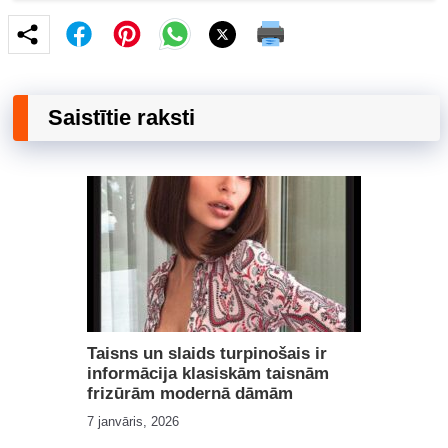
Saistītie raksti
Taisns un slaids turpinošais ir
informācija klasiskām taisnām
frizūrām modernā dāmām
7 janvāris, 2026