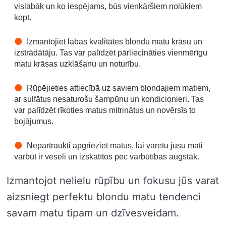
vislabāk un ko iespējams, būs vienkāršiem nolūkiem
kopt.
Izmantojiet labas kvalitātes blondu matu krāsu un
izstrādātāju. Tas var palīdzēt pārliecināties vienmērīgu
matu krāsas uzklāšanu un noturību.
Rūpējieties attiecībā uz saviem blondajiem matiem,
ar sulfātus nesaturošu šampūnu un kondicionieri. Tas
var palīdzēt rīkoties matus mitrinātus un novērsīs to
bojājumus.
Nepārtraukti apgrieziet matus, lai varētu jūsu mati
varbūt ir veseli un izskatītos pēc varbūtības augstāk.
Izmantojot nelielu rūpību un fokusu jūs varat
aizsniegt perfektu blondu matu tendenci
savam matu tipam un dzīvesveidam.