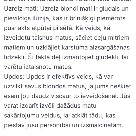
Uzreiz mati: Uzreiz blondi mati ir gludais un
pievilcīgs ilūzija, kas ir brīnišķīgi piemērots
pusnakts atpūtai pilsētā. Kā veids, kā
izveidotu taisnus matus, sāciet ceļu mitriem
matiem un uzklājiet karstuma aizsargāšanas
līdzekli. Šī fakta dēļ izmantojiet gludekli, lai
varētu iztaisnotu matus.
Updos: Updos ir efektīvs veids, kā var
uzvilkt savus blondos matus, ja jums nešķiet
esam ļoti daudz viscaur to ieveidošanai. Jūs
varat izdarīt izvēli dažādus matu
sakārtojumu veidus, lai atklāt tādu, kas
piestāv jūsu personībai un izsmalcinātam.