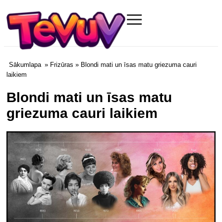
≡
Tevuv.com
Sākumlapa
»
Frizūras
» Blondi mati un īsas matu griezuma cauri
laikiem
Blondi mati un īsas matu
griezuma cauri laikiem