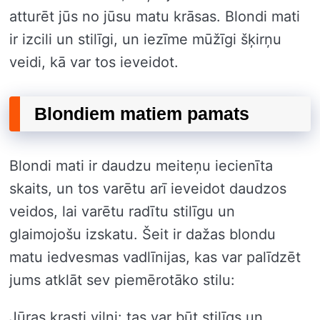
atturēt jūs no jūsu matu krāsas. Blondi mati
ir izcili un stilīgi, un iezīme mūžīgi šķirņu
veidi, kā var tos ieveidot.
Blondiem matiem pamats
Blondi mati ir daudzu meiteņu iecienīta
skaits, un tos varētu arī ieveidot daudzos
veidos, lai varētu radītu stilīgu un
glaimojošu izskatu. Šeit ir dažas blondu
matu iedvesmas vadlīnijas, kas var palīdzēt
jums atklāt sev piemērotāko stilu:
Jūras krasti viļņi: tas var būt stilīgs un