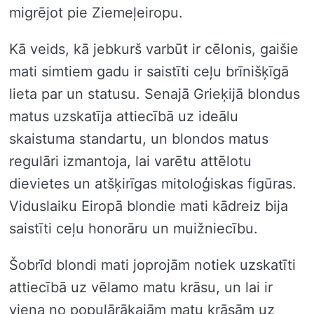
migrējot pie Ziemeļeiropu.
Kā veids, kā jebkurš varbūt ir cēlonis, gaišie
mati simtiem gadu ir saistīti ceļu brīnišķīgā
lieta par un statusu. Senajā Grieķijā blondus
matus uzskatīja attiecībā uz ideālu
skaistuma standartu, un blondos matus
regulāri izmantoja, lai varētu attēlotu
dievietes un atšķirīgas mitoloģiskas figūras.
Viduslaiku Eiropā blondie mati kādreiz bija
saistīti ceļu honorāru un muižniecību.
Šobrīd blondi mati joprojām notiek uzskatīti
attiecībā uz vēlamo matu krāsu, un lai ir
viena no populārākajām matu krāsām uz