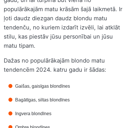
gadu, un lai turpina būt viena no
populārākajām matu krāsām šajā laikmetā. Ir
ļoti daudz diezgan daudz blondu matu
tendenču, no kuriem izdarīt izvēli, lai atklāt
stilu, kas piestāv jūsu personībai un jūsu
matu tipam.
Dažas no populārākajām blondo matu
tendencēm 2024. katru gadu ir šādas:
Gaišas, gaisīgas blondīnes
Bagātīgas, siltas blondīnes
Ingvera blondīnes
Ombre blondīnes