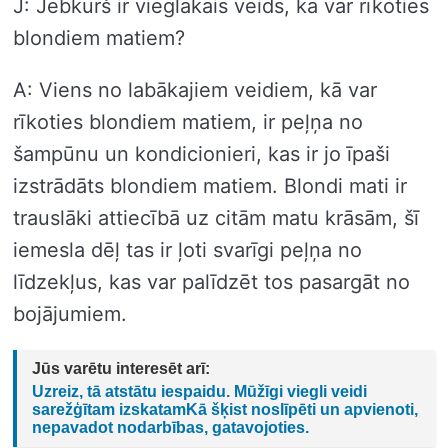
J: Jebkurš ir vieglākais veids, kā var rīkoties
blondiem matiem?
A: Viens no labākajiem veidiem, kā var
rīkoties blondiem matiem, ir peļņa no
šampūnu un kondicionieri, kas ir jo īpaši
izstrādāts blondiem matiem. Blondi mati ir
trauslāki attiecībā uz citām matu krāsām, šī
iemesla dēļ tas ir ļoti svarīgi peļņa no
līdzekļus, kas var palīdzēt tos pasargāt no
bojājumiem.
Jūs varētu interesēt arī:
Uzreiz, tā atstātu iespaidu. Mūžīgi viegli veidi
sarežģītam izskatamKā šķist noslīpēti un apvienoti,
nepavadot nodarbības, gatavojoties.