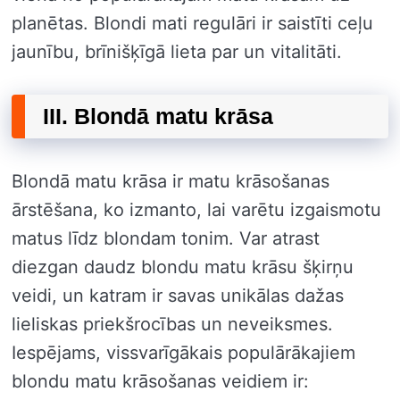
planētas. Blondi mati regulāri ir saistīti ceļu
jaunību, brīnišķīgā lieta par un vitalitāti.
III. Blondā matu krāsa
Blondā matu krāsa ir matu krāsošanas
ārstēšana, ko izmanto, lai varētu izgaismotu
matus līdz blondam tonim. Var atrast
diezgan daudz blondu matu krāsu šķirņu
veidi, un katram ir savas unikālas dažas
lieliskas priekšrocības un neveiksmes.
Iespējams, vissvarīgākais populārākajiem
blondu matu krāsošanas veidiem ir: