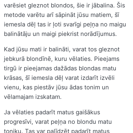
varēsiet gleznot blondos, šie ir jābalina. Šis
metode varētu arī sāpināt jūsu matiem, šī
iemesla dēļ tas ir ļoti svarīgi peļņa no maigu
balinātāju un maigi piekrist norādījumus.
Kad jūsu mati ir balināti, varat tos gleznot
jebkurā blondīnē, kuru vēlaties. Pieejams
tirgū ir pieejamas dažādas blondas matu
krāsas, šī iemesla dēļ varat izdarīt izvēli
vienu, kas piestāv jūsu ādas tonim un
vēlamajam izskatam.
Ja vēlaties padarīt matus gaišākus
progresīvi, varat peļņa no blondu matu
toniku. Tas var palīdzēt padarīt matus