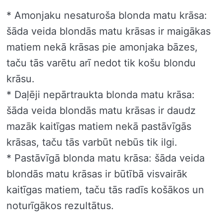
* Amonjaku nesaturoša blonda matu krāsa:
šāda veida blondās matu krāsas ir maigākas
matiem nekā krāsas pie amonjaka bāzes,
taču tās varētu arī nedot tik košu blondu
krāsu.
* Daļēji nepārtraukta blonda matu krāsa:
šāda veida blondās matu krāsas ir daudz
mazāk kaitīgas matiem nekā pastāvīgās
krāsas, taču tās varbūt nebūs tik ilgi.
* Pastāvīgā blonda matu krāsa: šāda veida
blondās matu krāsas ir būtībā visvairāk
kaitīgas matiem, taču tās radīs košākos un
noturīgākos rezultātus.