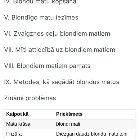
IV. Blondu matu kopšana
V. Blondīgo matu iezīmes
VI. Zvaigznes ceļu blondiem matiem
VII. Mīti attiecībā uz blondiem matiem
VIII. Blondiem matiem pamats
IX. Metodes, kā sagādāt blondus matus
Zināmi problēmas
Kalpot kā
Priekšmets
Matu krāsa
blondi mati
Frizūra
Diezgan daudz blondu matu toņi