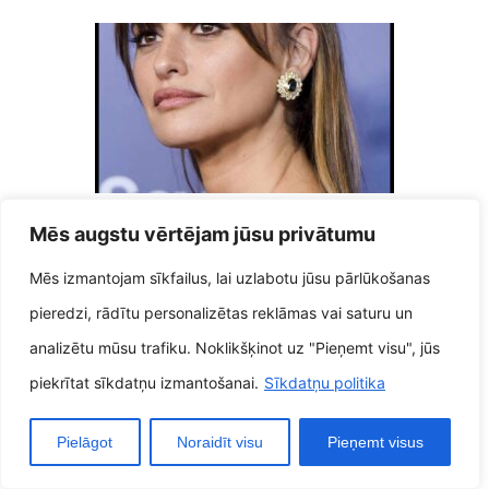
Zvaigznes frizūra Inspo Who’s
Mēs augstu vērtējam jūsu privātumu
Brunette Bangs pārņem
18 janvāris, 2026
Mēs izmantojam sīkfailus, lai uzlabotu jūsu pārlūkošanas
pieredzi, rādītu personalizētas reklāmas vai saturu un
analizētu mūsu trafiku. Noklikšķinot uz "Pieņemt visu", jūs
piekrītat sīkdatņu izmantošanai.
Sīkdatņu politika
Pielāgot
Noraidīt visu
Pieņemt visus