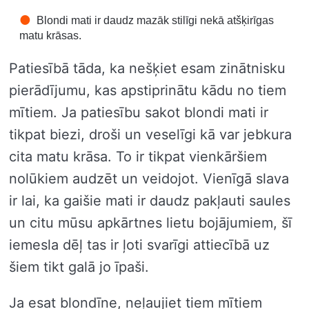
Blondi mati ir daudz mazāk stilīgi nekā atšķirīgas
matu krāsas.
Patiesībā tāda, ka nešķiet esam zinātnisku
pierādījumu, kas apstiprinātu kādu no tiem
mītiem. Ja patiesību sakot blondi mati ir
tikpat biezi, droši un veselīgi kā var jebkura
cita matu krāsa. To ir tikpat vienkāršiem
nolūkiem audzēt un veidojot. Vienīgā slava
ir lai, ka gaišie mati ir daudz pakļauti saules
un citu mūsu apkārtnes lietu bojājumiem, šī
iemesla dēļ tas ir ļoti svarīgi attiecībā uz
šiem tikt galā jo īpaši.
Ja esat blondīne, neļaujiet tiem mītiem