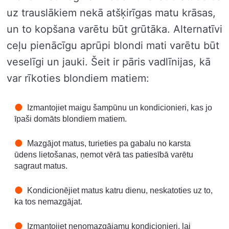
uz trauslākiem nekā atšķirīgas matu krāsas,
un to kopšana varētu būt grūtāka. Alternatīvi
ceļu pienācīgu aprūpi blondi mati varētu būt
veselīgi un jauki. Šeit ir pāris vadlīnijas, kā
var rīkoties blondiem matiem:
Izmantojiet maigu šampūnu un kondicionieri, kas jo
īpaši domāts blondiem matiem.
Mazgājot matus, turieties pa gabalu no karsta
ūdens lietošanas, ņemot vērā tas patiesībā varētu
sagraut matus.
Kondicionējiet matus katru dienu, neskatoties uz to,
ka tos nemazgājat.
Izmantojiet nenomazgājamu kondicionieri, lai