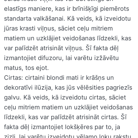
elastīgs maniere, kas ir brīnišķīgi piemērots
standarta valkāšanai. Kā veids, kā izveidotu
jūras krasti viļņus, sāciet ceļu mitriem
matiem un uzklājiet veidošanas līdzekli, kas
var palīdzēt atrisināt viļņus. Šī fakta dēļ
izmantojiet difuzoru, lai varētu izžāvētu
matus, tos ejot.
Cirtas: cirtaini blondi mati ir krāšņs un
dekoratīvi ilūzija, kas jūs vēlēsities pagriezīs
galvu. Kā veids, kā izveidotu cirtas, sāciet
ceļu mitriem matiem un uzklājiet veidošanas
līdzekli, kas var palīdzēt atrisināt cirtas. Šī
fakta dēļ izmantojiet lokšķēres par to, ja
zizli, lai varētu izveidotu vēlamo loku rakstu.